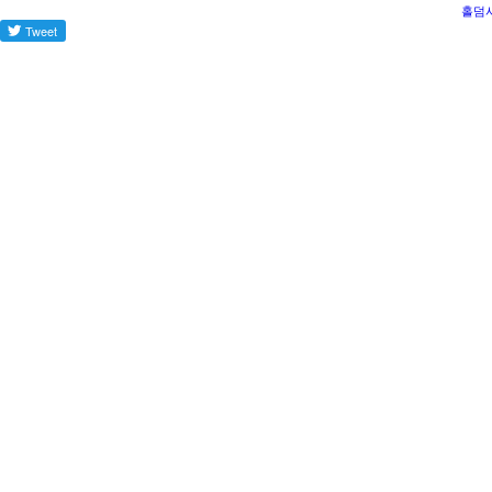
홀덤
Tweet