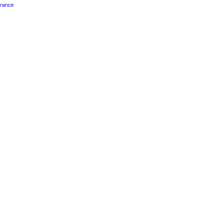
France