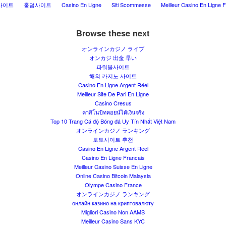
사이트
홀덤사이트
Casino En Ligne
Siti Scommesse
Meilleur Casino En Ligne 
Browse these next
オンラインカジノ ライブ
オンカジ 出金 早い
파워볼사이트
해외 카지노 사이트
Casino En Ligne Argent Réel
Meilleur Site De Pari En Ligne
Casino Cresus
คาสิโนบิทคอยน์ได้เงินจริง
Top 10 Trang Cá độ Bóng đá Uy Tín Nhất Việt Nam
オンラインカジノ ランキング
토토사이트 추천
Casino En Ligne Argent Réel
Casino En Ligne Francais
Meilleur Casino Suisse En Ligne
Online Casino Bitcoin Malaysia
Olympe Casino France
オンラインカジノ ランキング
онлайн казино на криптовалюту
Migliori Casino Non AAMS
Meilleur Casino Sans KYC