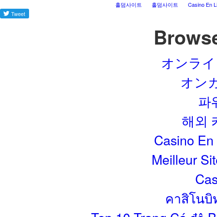
홀덤사이트
홀덤사이트
Casino En L
Tweet
Browse
オンライ
オンカ
파
해외 
Casino En 
Meilleur Si
Cas
คาสิโนบิ