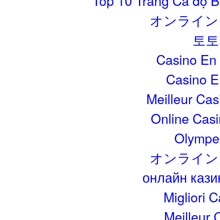
Top 10 Trang Cá độ B
オンライン
토토
Casino En 
Casino E
Meilleur Cas
Online Casi
Olympe
オンライン
онлайн кази
Migliori
Meilleur